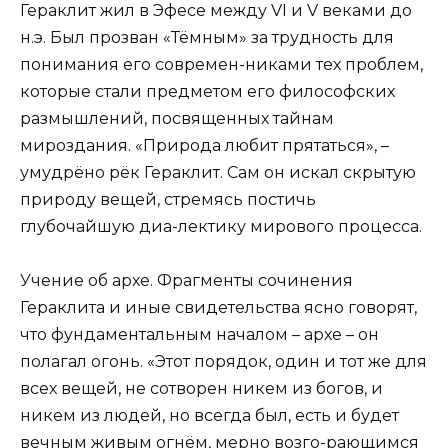
Гераклит жил в Эфесе между VI и V веками до
н.э. Был прозван «Тёмным» за трудность для
понимания его современ-никами тех проблем,
которые стали предметом его философских
размышлений, посвященных тайнам
мироздания. «Природа любит прятаться», –
умудрёно рёк Гераклит. Сам он искал скрытую
природу вещей, стремясь постичь
глубочайшую диа-лектику мирового процесса.
Учение об архе. Фрагменты сочинения
Гераклита и иные свидетельства ясно говорят,
что фундаментальным началом – архе – он
полагал огонь. «Этот порядок, один и тот же для
всех вещей, не сотворен никем из богов, и
никем из людей, но всегда был, есть и будет
вечным живым огнём, мерно возго-рающимся