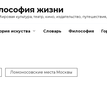
илософия жизни
ровая культура, театр, кино, издательство, путешествия
ория искуства
Словарь
Философия
Го
Ломоносовские места Москвы