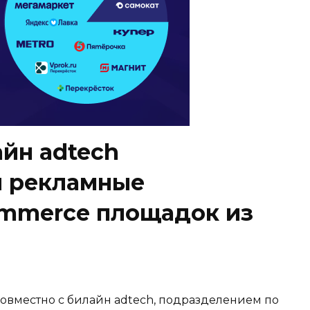
йн adtech
и рекламные
mmerce площадок из
совместно с билайн adtech, подразделением по