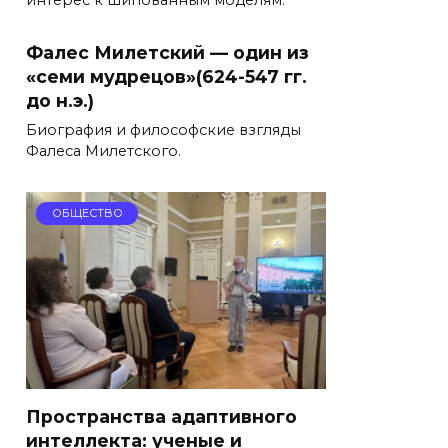
интерес к шипованным моделям.
Фалес Милетский — один из
«семи мудрецов»(624-547 гг.
до н.э.)
Биография и философские взгляды
Фалеса Милетского.
ОБЩЕСТВО
Пространства адаптивного
интеллекта: ученые и